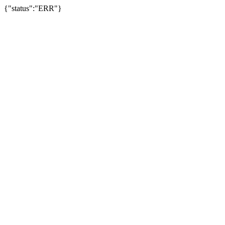
{"status":"ERR"}